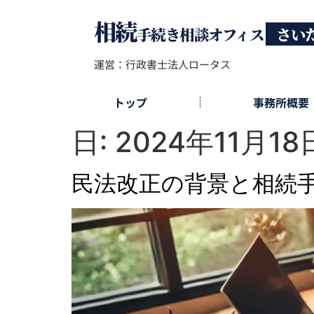
相続
手続き相談オフィス
さい
運営：行政書士法人ロータス
トップ
事務所概要
日:
2024年11月18
民法改正の背景と相続